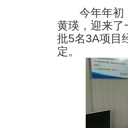
今年年初，已
黄瑛，迎来了
批5名3A项
定。