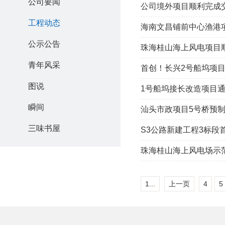
公司要闻
公司境外项目顺利完成
工程动态
海南文昌铺前中心渔港
公示公告
珠海桂山海上风电项目
青年风采
首创！长兴2号船坞项目
图说
1号船坞接长改造项目
瞬间
汕头市政项目5号桥预
三味书屋
S3公路新建工程3标段
珠海桂山海上风电场示
1...
上一页
4
5