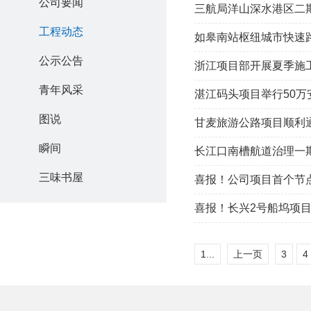
公司要闻
三航局洋山深水港区二
工程动态
如皋南站枢纽城市快速
公示公告
浙江项目部开展夏季施
青年风采
湛江码头项目举行50万
图说
甘麦旅游公路项目顺利
瞬间
长江口南槽航道治理一
三味书屋
喜报！公司项目首个节
喜报！长兴2号船坞项
1...
上一页
3
4