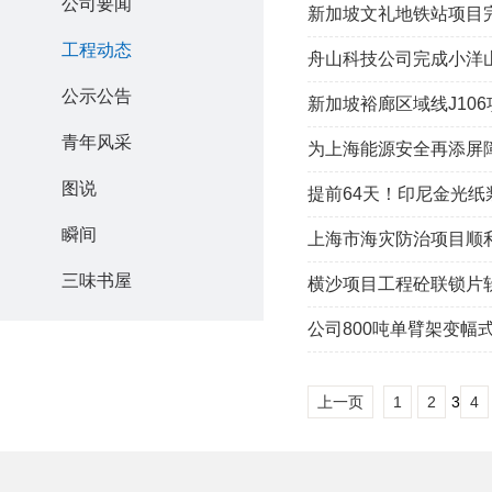
公司要闻
新加坡文礼地铁站项目
工程动态
舟山科技公司完成小洋
公示公告
新加坡裕廊区域线J10
青年风采
为上海能源安全再添屏
图说
提前64天！印尼金光
瞬间
上海市海灾防治项目顺
三味书屋
横沙项目工程砼联锁片
公司800吨单臂架变幅式
上一页
1
2
3
4